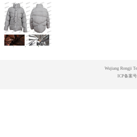
Wujiang Rongji Tex
ICP备案