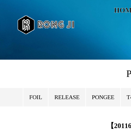
HOM
P
FOIL
RELEASE
PONGEE
T
【2011