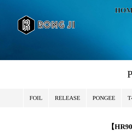
HOM
P
FOIL
RELEASE
PONGEE
T
【HR90