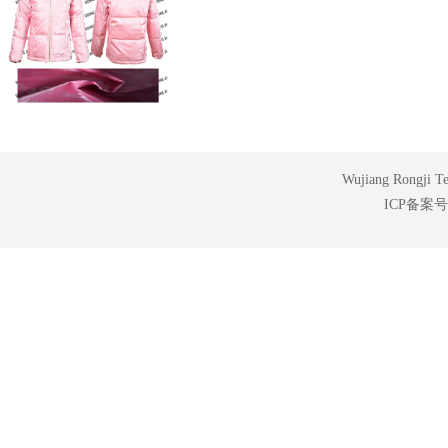
Wujiang Rongji Tex
ICP备案